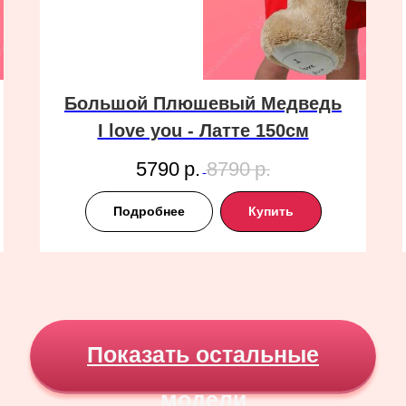
Большой Плюшевый Медведь
I love you - Латте 150см
5790
р.
8790
р.
Подробнее
Купить
Показать остальные
модели