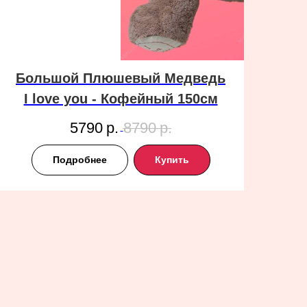
Большой Плюшевый Медведь
I love you - Кофейный 150см
5790
р.
8790
р.
Подробнее
Купить