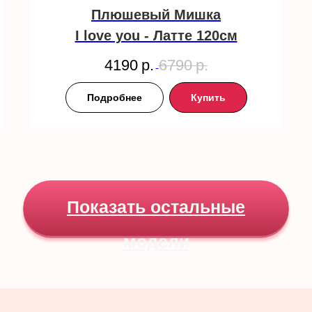
Плюшевый Мишка
I love you - Латте 120см
4190
р.
6790
р.
Подробнее
Купить
Показать остальные
модели