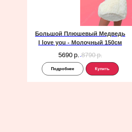
Большой Плюшевый Медведь
I love you - Молочный 150см
5690
р.
8790
р.
Подробнее
Купить