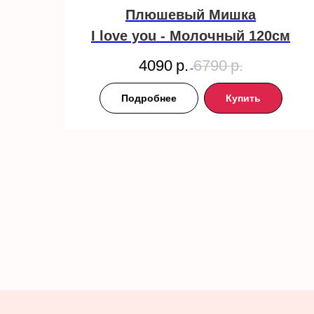
Плюшевый Мишка
I love you - Молочный 120см
4090
р.
6790
р.
Подробнее
Купить